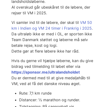
landsholdsløberne.
Al overskud går ubeskåret til de løbere, der
rejser til VM i 2025.
Vi samler ind til de løbere, der skal til
VM 50
km i Indien og VM 24 timer i Frankrig i 2025
.
Da ultraløb ikke er med i OL, er sporten ikke
Team Danmark støttet og løberne må selv
betale rejse, kost og logi.
Dette gør at flere løbere ikke har råd.
Hvis du gerne vil hjælpe løberne, kan du give
bidrag ved tilmelding til løbet eller via
https://sponsor.me/ultralandsholdet
Du er dermed med til at give medaljehåb til
VM, ved at få det danske niveau øget.
Rute: 7,1 km runde
Distancer: ½ marathon og runder.
Tidstagning: På cannonball vis.