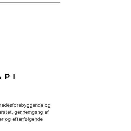
 skadesforebyggende og
aratet, gennemgang af
er og efterfølgende