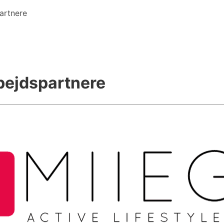
artnere
bejdspartnere