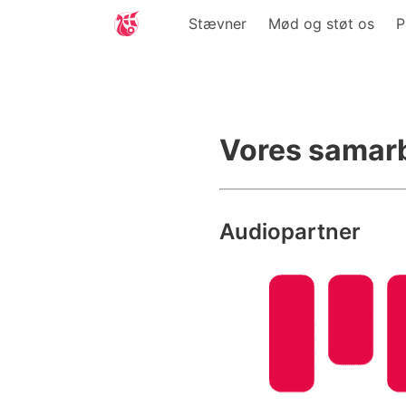
Stævner
Mød og støt os
P
Vores samar
Audiopartner